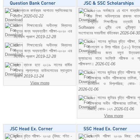
প্রশ্নব্যাংক কার্যক্রম আপাতত স্থগিতকরণের
২০২৫-২৬ অর্থবছরে ২য় ধাপে মাধ্যম
নোটিশ
2020-01-22
উচ্চ শিক্ষা অধিদপ্তরের রাজস্ব খাতভ
উপবৃত্তি শিক্ষার্থীদের তত্যাদি
বরিশাল শিক্ষাবোর্ডের অধীনস্থ বিদ্যালয়
Software এ এন্ট্রি এবং এন্ট্রিকৃত 
সমূহের জন্য অভ্যন্তরীণ পরীক্ষা-২০২০ এর
সংশোধনের সময়সীমা বর্ধিতকরন
2026-04-30
সিলেবাস প্রকাশ
2019-12-28
২০২৫ সালের জুনিয়র বৃত্তি পরীক্ষা, ব
বরিশাল শিক্ষাবোর্ডের অধীনস্থ বিদ্যালয়
বাংলাদেশ ও বিশ্ব পরিচয় (১৫০) উত্তর
সমূহের জন্য অভ্যন্তরীণ পরীক্ষা-২০২০ এর
মূল্যায়নের জন্য নমুনা উত্তরম
সিলেবাস প্রকাশ
2019-12-28
মূল্যায়নের সাথে সংশ্লিষ্ট পরীক্ষক ও প্
পরীক্ষকগণ।
2026-01-06
প্রশ্ন ব্যাংক হতে ২০১৯ সালের বার্ষিক
পরীক্ষার প্রশ্নপত্র ডাউনলোডের ম্যানুয়াল
২০২৫ সালের জুনিয়র বৃত্তি পরীক্ষায় প্
প্রকাশ
2019-11-24
পরীক্ষকদের অধীন পরীক্ষকদের তালিকা, 
View more
বাংলাদেশ ও বিশ্বপরিচয়; কোড- 
2026-01-06
২০২৫ সালের জুনিয়র বৃত্তি পরীক্ষায় প্
পরীক্ষকদের অধীন পরীক্ষকদের তালিকা, 
বিজ্ঞান; কোড- ১২৭
2026-01-06
View more
জুনিয়র বৃত্তি পরীক্ষা- ২০২৫ (বিষয়: গণিত -
এসএসসি পরীক্ষা ২০২৬ বিষয়: পৌর