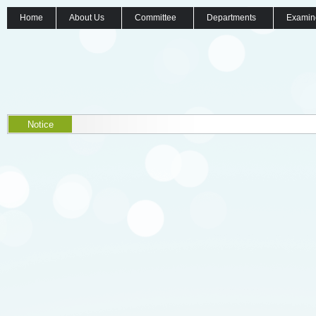
Home
About Us
Committee
Departments
Examin
Notice