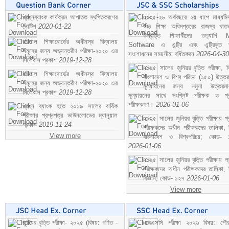
প্রশ্নব্যাংক কার্যক্রম আপাতত স্থগিতকরণের
২০২৫-২৬ অর্থবছরে ২য় ধাপে মাধ্যম
নোটিশ
2020-01-22
উচ্চ শিক্ষা অধিদপ্তরের রাজস্ব খাতভ
উপবৃত্তি শিক্ষার্থীদের তত্যাদি
বরিশাল শিক্ষাবোর্ডের অধীনস্থ বিদ্যালয়
Software এ এন্ট্রি এবং এন্ট্রিকৃত 
সমূহের জন্য অভ্যন্তরীণ পরীক্ষা-২০২০ এর
সংশোধনের সময়সীমা বর্ধিতকরন
2026-04-30
সিলেবাস প্রকাশ
2019-12-28
২০২৫ সালের জুনিয়র বৃত্তি পরীক্ষা, ব
বরিশাল শিক্ষাবোর্ডের অধীনস্থ বিদ্যালয়
বাংলাদেশ ও বিশ্ব পরিচয় (১৫০) উত্তর
সমূহের জন্য অভ্যন্তরীণ পরীক্ষা-২০২০ এর
মূল্যায়নের জন্য নমুনা উত্তরম
সিলেবাস প্রকাশ
2019-12-28
মূল্যায়নের সাথে সংশ্লিষ্ট পরীক্ষক ও প্
পরীক্ষকগণ।
2026-01-06
প্রশ্ন ব্যাংক হতে ২০১৯ সালের বার্ষিক
পরীক্ষার প্রশ্নপত্র ডাউনলোডের ম্যানুয়াল
২০২৫ সালের জুনিয়র বৃত্তি পরীক্ষায় প্
প্রকাশ
2019-11-24
পরীক্ষকদের অধীন পরীক্ষকদের তালিকা, 
View more
বাংলাদেশ ও বিশ্বপরিচয়; কোড- 
2026-01-06
২০২৫ সালের জুনিয়র বৃত্তি পরীক্ষায় প্
পরীক্ষকদের অধীন পরীক্ষকদের তালিকা, 
বিজ্ঞান; কোড- ১২৭
2026-01-06
View more
জুনিয়র বৃত্তি পরীক্ষা- ২০২৫ (বিষয়: গণিত -
এসএসসি পরীক্ষা ২০২৬ বিষয়: পৌর