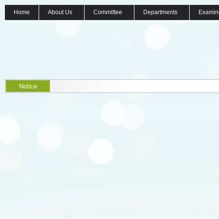
Home
About Us
Committee
Departments
Examin
Notice