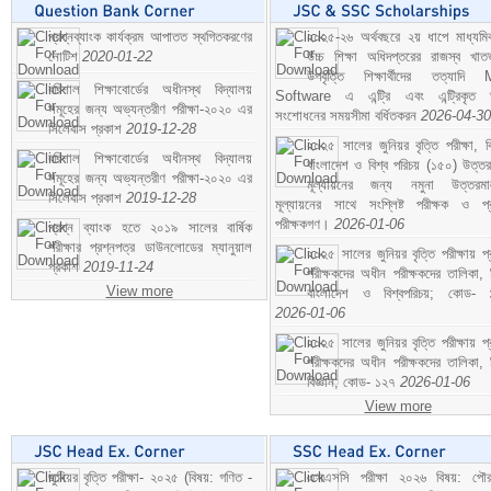
প্রশ্নব্যাংক কার্যক্রম আপাতত স্থগিতকরণের
২০২৫-২৬ অর্থবছরে ২য় ধাপে মাধ্যম
নোটিশ
2020-01-22
উচ্চ শিক্ষা অধিদপ্তরের রাজস্ব খাতভ
উপবৃত্তি শিক্ষার্থীদের তত্যাদি
বরিশাল শিক্ষাবোর্ডের অধীনস্থ বিদ্যালয়
Software এ এন্ট্রি এবং এন্ট্রিকৃত 
সমূহের জন্য অভ্যন্তরীণ পরীক্ষা-২০২০ এর
সংশোধনের সময়সীমা বর্ধিতকরন
2026-04-30
সিলেবাস প্রকাশ
2019-12-28
২০২৫ সালের জুনিয়র বৃত্তি পরীক্ষা, ব
বরিশাল শিক্ষাবোর্ডের অধীনস্থ বিদ্যালয়
বাংলাদেশ ও বিশ্ব পরিচয় (১৫০) উত্তর
সমূহের জন্য অভ্যন্তরীণ পরীক্ষা-২০২০ এর
মূল্যায়নের জন্য নমুনা উত্তরম
সিলেবাস প্রকাশ
2019-12-28
মূল্যায়নের সাথে সংশ্লিষ্ট পরীক্ষক ও প্
পরীক্ষকগণ।
2026-01-06
প্রশ্ন ব্যাংক হতে ২০১৯ সালের বার্ষিক
পরীক্ষার প্রশ্নপত্র ডাউনলোডের ম্যানুয়াল
২০২৫ সালের জুনিয়র বৃত্তি পরীক্ষায় প্
প্রকাশ
2019-11-24
পরীক্ষকদের অধীন পরীক্ষকদের তালিকা, 
View more
বাংলাদেশ ও বিশ্বপরিচয়; কোড- 
2026-01-06
২০২৫ সালের জুনিয়র বৃত্তি পরীক্ষায় প্
পরীক্ষকদের অধীন পরীক্ষকদের তালিকা, 
বিজ্ঞান; কোড- ১২৭
2026-01-06
View more
জুনিয়র বৃত্তি পরীক্ষা- ২০২৫ (বিষয়: গণিত -
এসএসসি পরীক্ষা ২০২৬ বিষয়: পৌর