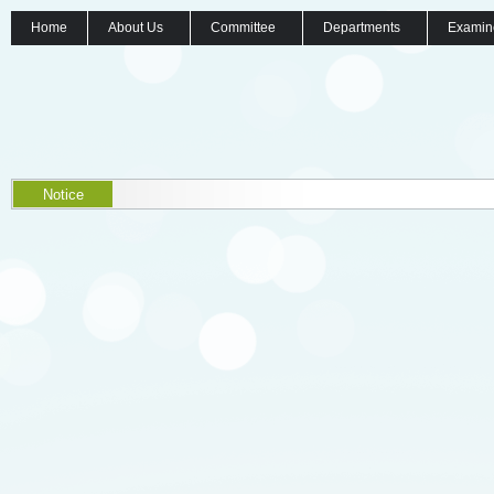
Home
About Us
Committee
Departments
Examin
Notice