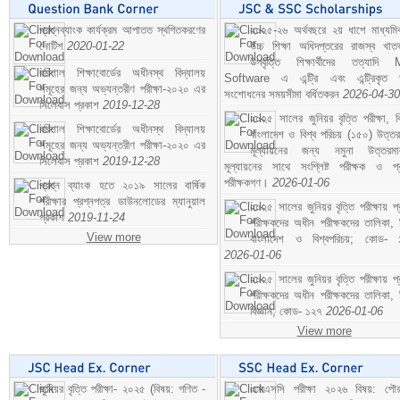
প্রশ্নব্যাংক কার্যক্রম আপাতত স্থগিতকরণের
২০২৫-২৬ অর্থবছরে ২য় ধাপে মাধ্যম
নোটিশ
2020-01-22
উচ্চ শিক্ষা অধিদপ্তরের রাজস্ব খাতভ
উপবৃত্তি শিক্ষার্থীদের তত্যাদি
বরিশাল শিক্ষাবোর্ডের অধীনস্থ বিদ্যালয়
Software এ এন্ট্রি এবং এন্ট্রিকৃত 
সমূহের জন্য অভ্যন্তরীণ পরীক্ষা-২০২০ এর
সংশোধনের সময়সীমা বর্ধিতকরন
2026-04-30
সিলেবাস প্রকাশ
2019-12-28
২০২৫ সালের জুনিয়র বৃত্তি পরীক্ষা, ব
বরিশাল শিক্ষাবোর্ডের অধীনস্থ বিদ্যালয়
বাংলাদেশ ও বিশ্ব পরিচয় (১৫০) উত্তর
সমূহের জন্য অভ্যন্তরীণ পরীক্ষা-২০২০ এর
মূল্যায়নের জন্য নমুনা উত্তরম
সিলেবাস প্রকাশ
2019-12-28
মূল্যায়নের সাথে সংশ্লিষ্ট পরীক্ষক ও প্
পরীক্ষকগণ।
2026-01-06
প্রশ্ন ব্যাংক হতে ২০১৯ সালের বার্ষিক
পরীক্ষার প্রশ্নপত্র ডাউনলোডের ম্যানুয়াল
২০২৫ সালের জুনিয়র বৃত্তি পরীক্ষায় প্
প্রকাশ
2019-11-24
পরীক্ষকদের অধীন পরীক্ষকদের তালিকা, 
View more
বাংলাদেশ ও বিশ্বপরিচয়; কোড- 
2026-01-06
২০২৫ সালের জুনিয়র বৃত্তি পরীক্ষায় প্
পরীক্ষকদের অধীন পরীক্ষকদের তালিকা, 
বিজ্ঞান; কোড- ১২৭
2026-01-06
View more
জুনিয়র বৃত্তি পরীক্ষা- ২০২৫ (বিষয়: গণিত -
এসএসসি পরীক্ষা ২০২৬ বিষয়: পৌর