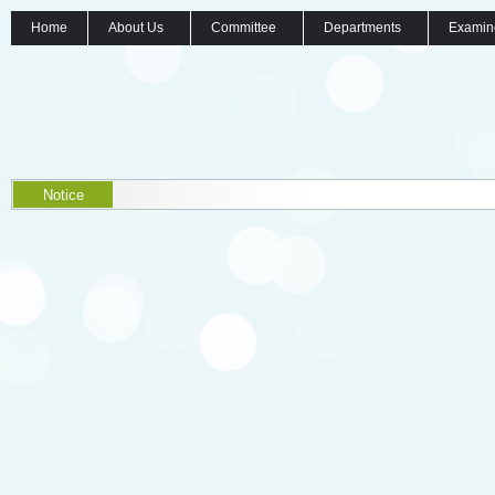
Home
About Us
Committee
Departments
Examin
Notice